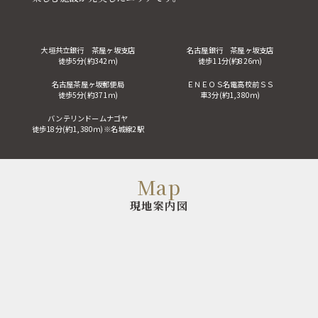
大垣共立銀行 茶屋ヶ坂支店
名古屋銀行 茶屋ヶ坂支店
徒歩5分(約342ｍ)
徒歩11分(約826ｍ)
名古屋茶屋ヶ坂郵便局
ＥＮＥＯＳ名電高校前ＳＳ
徒歩5分(約371ｍ)
車3分(約1,380ｍ)
バンテリンドームナゴヤ
徒歩18分(約1,380ｍ)※名城線2駅
Map
現地案内図