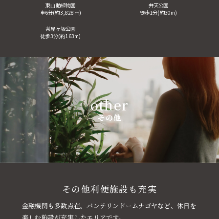
東山動植物園
弁天公園
車6分(約3,828ｍ)
徒歩1分(約30m)
茶屋ヶ坂公園
徒歩3分(約163m)
other
その他
その他利便施設も充実
金融機関も多数点在。バンテリンドームナゴヤなど、休日を
楽しむ施設が充実したエリアです。