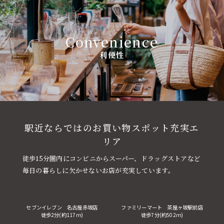
Convenience
利便性
駅近ならではのお買い物スポット充実エ
リア
徒歩15分圏内にコンビニからスーパー、ドラッグストアなど
毎日の暮らしに欠かせないお店が充実しています。
セブンイレブン 名古屋赤坂店
ファミリーマート 茶屋ヶ坂駅前店
徒歩2分(約117ｍ)
徒歩7分(約502ｍ)