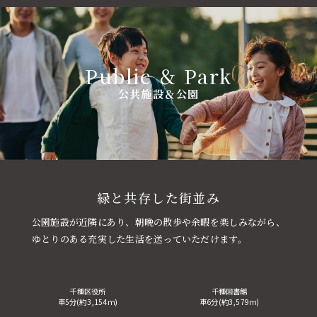
Public ＆ Park
公共施設＆公園
緑と共存した街並み
公園施設が近隣にあり、朝晩の散歩や余暇を楽しみながら、
ゆとりのある充実した生活を送っていただけます。
千種区役所
千種図書館
車5分(約3,154ｍ)
車6分(約3,579ｍ)