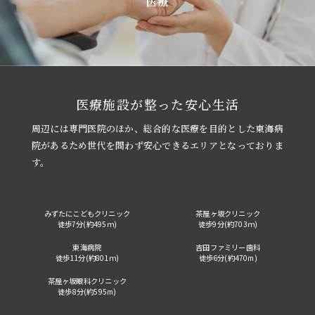
医療
LOCATION
QUALITY
医療施設が整った安心生活
OUTLINE
周辺には専門医院のほか、総合的な医療を目的とした東海病
院があるため世代を問わず安心できるエリアとなっておりま
す。
資料請求
来場予約
みずたにこどもクリニック
茶屋ヶ坂クリニック
徒歩7分(約495ｍ)
徒歩9分(約703ｍ)
東海病院
吉田ファミリー歯科
徒歩11分(約801ｍ)
徒歩6分(約470m)
茶屋ヶ坂眼科クリニック
徒歩8分(約595m)