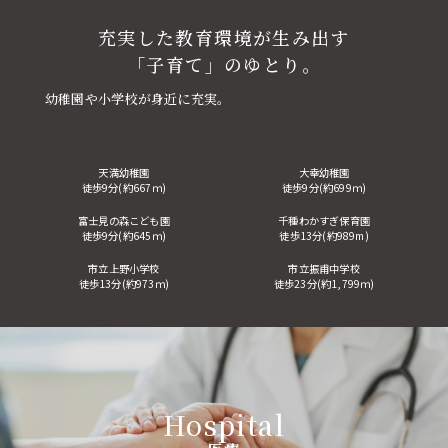
充実した教育環境が生み出す
「子育て」のゆとり。
幼稚園や小学校が身近に充実。
天満幼稚園
大幸幼稚園
徒歩9分(約667ｍ)
徒歩9分(約699ｍ)
富士見の森こども園
千種わかすぎ保育園
徒歩9分(約645ｍ)
徒歩13分(約989m)
TOP
市立上野小学校
市立振甫中学校
徒歩13分(約973ｍ)
徒歩23分(約1,799ｍ)
INFORMATION
POINT
Hospital
PLAN