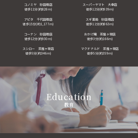
コノミヤ 砂田橋店
スーパーヤマト 大幸店
徒歩11分(約828ｍ)
徒歩12分(約939ｍ)
アピタ 千代田橋店
スギ薬局 砂田橋店
徒歩15分(約1,177ｍ)
徒歩11分(約863ｍ)
コーナン 砂田橋店
おかげ庵 茶屋ヶ坂店
徒歩12分(約930ｍ)
徒歩3分(約166ｍ)
スシロー 茶屋ヶ坂店
マクドナルド 茶屋ヶ坂店
徒歩5分(約346ｍ)
徒歩5分(約359ｍ)
Education
教育